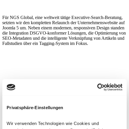
Für NGS Global, eine weltweit tätige Executive-Search-Beratung,
setzten wir den kompletten Relaunch der Unternehmenswebsite auf
Joomla 5 um. Neben einem modernen, responsiven Design standen
die Integration DSGVO-konformer Lösungen, die Optimierung von
SEO-Metadaten und die intelligente Verknüpfung von Artikeln und
Fallstudien über ein Tagging-System im Fokus.
Die Aufgabe
NGS Global, eine international tätige Executive-Search-Beratung,
plante den Relaunch ihrer Website auf Basis von Joomla! 5. Ziel
war es, ein modernes, responsives Design zu schaffen, das die
Privatsphäre-Einstellungen
weltweite Präsenz des Unternehmens widerspiegelt und zugleich
eine klare Benutzerführung bietet. Neben einem visuellen Refresh
standen auch die Umsetzung von Datenschutz- und SEO-
Wir verwenden Technologien wie Cookies und
Anforderungen sowie die Integration mehrsprachiger Inhalte im