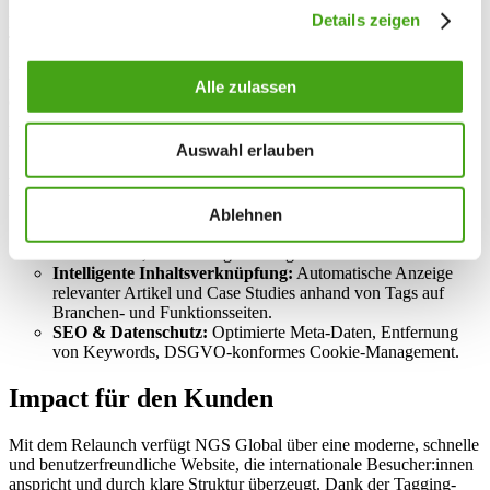
Details zeigen
Darüber hinaus setzten wir DSGVO-konforme Cookie-Banner und
Tracking-Lösungen um und überarbeiteten die Meta-Daten. Lange
Meta-Beschreibungen wurden gekürzt und optimiert, während die
überholten Meta-Keywords konsequent entfernt wurden. So wurde
Alle zulassen
die technische Basis für ein sauberes SEO gelegt. In enger
Abstimmung mit NGS Global begleiteten wir die finale Content-
Einpflege und den Go-live.
Auswahl erlauben
Highlights
Ablehnen
Modernes Design-Refresh:
Vollbild-Hero-Image, dezente
Animationen, klare Navigationslogik.
Intelligente Inhaltsverknüpfung:
Automatische Anzeige
relevanter Artikel und Case Studies anhand von Tags auf
Branchen- und Funktionsseiten.
SEO & Datenschutz:
Optimierte Meta-Daten, Entfernung
von Keywords, DSGVO-konformes Cookie-Management.
Impact für den Kunden
Mit dem Relaunch verfügt NGS Global über eine moderne, schnelle
und benutzerfreundliche Website, die internationale Besucher:innen
anspricht und durch klare Struktur überzeugt. Dank der Tagging-