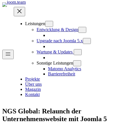
Zum
Inhalt
springen
Leistungen
Entwicklung & Design
Upgrade nach Joomla 5.x
Wartung & Updates
Sonstige Leistungen
Matomo Analytics
Barrierefreiheit
Projekte
Über uns
Magazin
Kontakt
NGS Global: Relaunch der
Unternehmenswebsite mit Joomla 5