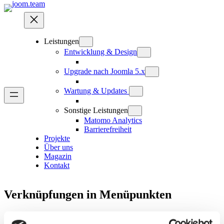
Zum
Inhalt
springen
Leistungen
Entwicklung & Design
Upgrade nach Joomla 5.x
Wartung & Updates
Sonstige Leistungen
Matomo Analytics
Barrierefreiheit
Projekte
Über uns
Magazin
Kontakt
Verknüpfungen in Menüpunkten