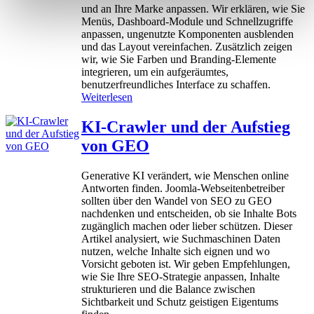
c
und an Ihre Marke anpassen. Wir erklären, wie Sie
t
h
Menüs, Dashboard-Module und Schnellzugriffe
e
i
anpassen, ungenutzte Komponenten ausblenden
n
und das Layout vereinfachen. Zusätzlich zeigen
J
wir, wie Sie Farben und Branding-Elemente
o
integrieren, um ein aufgeräumtes,
o
benutzerfreundliches Interface zu schaffen.
m
:
Weiterlesen
l
S
a
o
KI-Crawler und der Aufstieg
4
p
von GEO
&
a
5
s
s
Generative KI verändert, wie Menschen online
e
Antworten finden. Joomla-Webseitenbetreiber
n
sollten über den Wandel von SEO zu GEO
S
nachdenken und entscheiden, ob sie Inhalte Bots
i
zugänglich machen oder lieber schützen. Dieser
e
Artikel analysiert, wie Suchmaschinen Daten
d
nutzen, welche Inhalte sich eignen und wo
a
Vorsicht geboten ist. Wir geben Empfehlungen,
s
wie Sie Ihre SEO-Strategie anpassen, Inhalte
J
strukturieren und die Balance zwischen
o
Sichtbarkeit und Schutz geistigen Eigentums
o