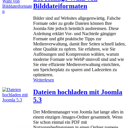
o
z
Bilddateiformaten
k
u
i
J
e
Bilder sind auf Websites allgegenwärtig. Falsche
o
s
Formate oder zu große Dateien können Ihre
o
a
Joomla‑Site jedoch heimlich ausbremsen. Diese
m
u
Anleitung erklärt Vor‑ und Nachteile gängiger
l
f
Formate und gibt praktische Tipps zur
a
J
Medienverwaltung, damit Ihre Seiten schnell laden,
o
ohne Qualität zu opfern. Sie erfahren, wie Sie
5
o
Auflösungen und Kompression wählen, warum
m
moderne Formate wie WebP sinnvoll sind und wie
l
Sie eine effiziente Medienverwaltung einrichten,
a
um Speicherplatz zu sparen und Ladezeiten zu
-
optimieren.
W
:
Weiterlesen
e
D
b
i
Dateien hochladen mit Joomla
s
e
5.3
i
r
t
i
e
c
Der Medienmanager von Joomla hat lange alles in
s
h
einem einzigen /images‑Ordner gesammelt. Wenn
t
Sie schon einmal ein PDF mit
i
Nutzungsbedingungen in einen Ordner namens