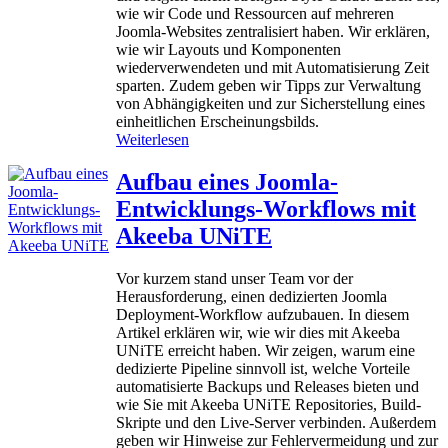
H
wie wir Code und Ressourcen auf mehreren
J
a
Joomla-Websites zentralisiert haben. Wir erklären,
o
c
wie wir Layouts und Komponenten
o
k
wiederverwendeten und mit Automatisierung Zeit
m
s
sparten. Zudem geben wir Tipps zur Verwaltung
l
von Abhängigkeiten und zur Sicherstellung eines
a
einheitlichen Erscheinungsbilds.
:
:
Weiterlesen
E
Z
r
e
Aufbau eines Joomla-
w
n
e
Entwicklungs-Workflows mit
t
i
r
Akeeba UNiTE
t
a
e
l
r
Vor kurzem stand unser Team vor der
i
u
Herausforderung, einen dedizierten Joomla
s
n
Deployment-Workflow aufzubauen. In diesem
i
g
Artikel erklären wir, wie wir dies mit Akeeba
e
e
UNiTE erreicht haben. Wir zeigen, warum eine
r
n
dedizierte Pipeline sinnvoll ist, welche Vorteile
u
&
automatisierte Backups und Releases bieten und
n
B
wie Sie mit Akeeba UNiTE Repositories, Build-
g
e
Skripte und den Live-Server verbinden. Außerdem
v
s
geben wir Hinweise zur Fehlervermeidung und zur
o