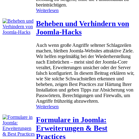
a
beeinträchtigen.
s
:
Weiterlesen
4
J
0
o
Beheben und Verhindern von
4
o
‑
Joomla‑Hacks
m
F
l
e
a
Auch wenn große Angriffe seltener Schlagzeilen
h
s
machen, bleiben Joomla‑Websites attraktive Ziele.
l
c
Wir helfen regelmäßig bei der Wiederherstellung
e
h
nach Einbrüchen – meist sind der Joomla‑Core
r
n
veraltet, Erweiterungen unsicher oder der Server
s
e
falsch konfiguriert. In diesem Beitrag erklären wir,
e
l
wie Sie solche Schwachstellen erkennen und
i
l
beheben, zeigen Best Practices zur Härtung Ihrer
t
e
Installation und geben Tipps zur Absicherung von
e
r
Passwörtern, Berechtigungen und Firewalls, um
a
m
Angriffe frühzeitig abzuwehren.
n
a
:
Weiterlesen
c
B
h
e
Formulare in Joomla:
e
h
Erweiterungen & Best
n
e
b
Practices