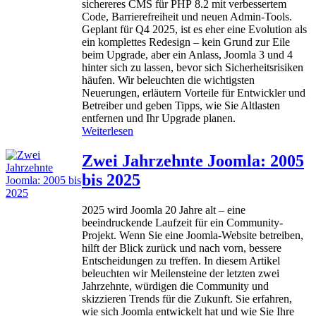
sichereres CMS für PHP 8.2 mit verbessertem
i
Code, Barrierefreiheit und neuen Admin-Tools.
c
Geplant für Q4 2025, ist es eher eine Evolution als
h
ein komplettes Redesign – kein Grund zur Eile
e
beim Upgrade, aber ein Anlass, Joomla 3 und 4
r
hinter sich zu lassen, bevor sich Sicherheitsrisiken
h
häufen. Wir beleuchten die wichtigsten
e
Neuerungen, erläutern Vorteile für Entwickler und
i
Betreiber und geben Tipps, wie Sie Altlasten
t
entfernen und Ihr Upgrade planen.
s
:
Weiterlesen
v
W
o
a
Zwei Jahrzehnte Joomla: 2005
r
s
f
bis 2025
i
a
s
l
t
2025 wird Joomla 20 Jahre alt – eine
l
n
beeindruckende Laufzeit für ein Community-
i
e
Projekt. Wenn Sie eine Joomla‑Website betreiben,
m
u
hilft der Blick zurück und nach vorn, bessere
J
i
Entscheidungen zu treffen. In diesem Artikel
u
n
beleuchten wir Meilensteine der letzten zwei
n
J
Jahrzehnte, würdigen die Community und
i
o
skizzieren Trends für die Zukunft. Sie erfahren,
2
o
wie sich Joomla entwickelt hat und wie Sie Ihre
0