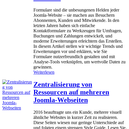
e
n
Formulare sind die unbesungenen Helden jeder
u
Joomla‑Website – sie machen aus Besuchern
n
Abonnenten, Kunden und Mitwirkende. In den
d
letzten Jahren haben sich einfache
V
Kontaktformulare zu Werkzeugen für Umfragen,
e
Buchungen und Zahlungen entwickelt, und
r
moderne Erweiterungen erleichtern das Erstellen.
h
In diesem Artikel stellen wir wichtige Trends und
i
Erweiterungen vor und erklären, wie Sie
n
Formulare nutzerfreundlich gestalten und mit
d
Analyse‑Tools verknüpfen, um wertvolle Daten zu
e
gewinnen.
r
:
Weiterlesen
n
F
v
o
Zentralisierung von
o
r
n
Ressourcen auf mehreren
m
J
u
Joomla-Webseiten
o
l
o
a
m
2016 beauftragte uns ein Kunde, mehrere visuell
r
l
ähnliche Websites in kurzer Zeit zu realisieren.
e
a
Diese Seiten wiesen nur geringe Unterschiede auf
i
‑
und folgten einem strengen Style Guide. Lesen Sie,
n