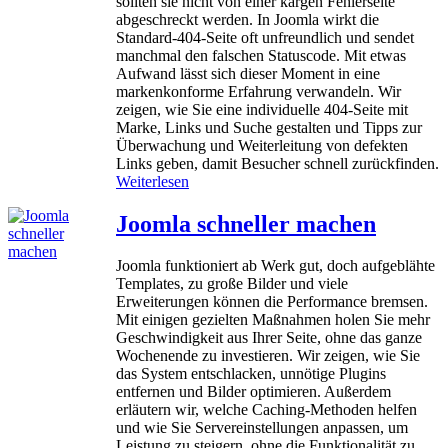
sollten sie nicht von einer kargen Fehlerseite
g
n
abgeschreckt werden. In Joomla wirkt die
v
d
Standard‑404‑Seite oft unfreundlich und sendet
o
e
manchmal den falschen Statuscode. Mit etwas
n
s
Aufwand lässt sich dieser Moment in eine
G
J
markenkonforme Erfahrung verwandeln. Wir
E
o
zeigen, wie Sie eine individuelle 404‑Seite mit
O
o
Marke, Links und Suche gestalten und Tipps zur
m
Überwachung und Weiterleitung von defekten
l
Links geben, damit Besucher schnell zurückfinden.
a
:
Weiterlesen
‑
P
L
a
Joomla schneller machen
o
s
g
s
Joomla funktioniert ab Werk gut, doch aufgeblähte
i
e
Templates, zu große Bilder und viele
n
n
Erweiterungen können die Performance bremsen.
s
S
Mit einigen gezielten Maßnahmen holen Sie mehr
i
Geschwindigkeit aus Ihrer Seite, ohne das ganze
e
Wochenende zu investieren. Wir zeigen, wie Sie
J
das System entschlacken, unnötige Plugins
o
entfernen und Bilder optimieren. Außerdem
o
erläutern wir, welche Caching-Methoden helfen
m
und wie Sie Servereinstellungen anpassen, um
l
Leistung zu steigern, ohne die Funktionalität zu