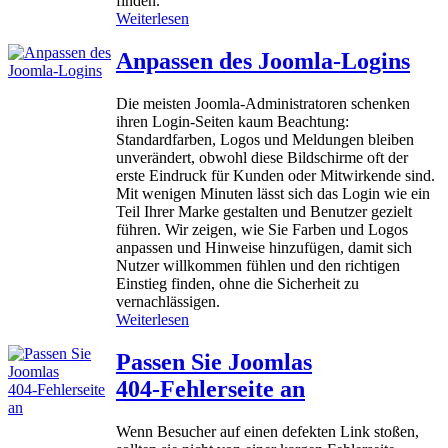
finden.
m
:
Weiterlesen
l
K
a
I
Anpassen des Joomla‑Logins
D
-
a
C
Die meisten Joomla‑Administratoren schenken
s
r
ihren Login‑Seiten kaum Beachtung:
h
a
Standardfarben, Logos und Meldungen bleiben
b
w
unverändert, obwohl diese Bildschirme oft der
o
l
erste Eindruck für Kunden oder Mitwirkende sind.
a
e
Mit wenigen Minuten lässt sich das Login wie ein
r
r
Teil Ihrer Marke gestalten und Benutzer gezielt
d
u
führen. Wir zeigen, wie Sie Farben und Logos
a
n
anpassen und Hinweise hinzufügen, damit sich
n
d
Nutzer willkommen fühlen und den richtigen
d
Einstieg finden, ohne die Sicherheit zu
e
vernachlässigen.
r
:
Weiterlesen
A
A
u
n
Passen Sie Joomlas
f
p
s
404‑Fehlerseite an
a
t
s
i
s
Wenn Besucher auf einen defekten Link stoßen,
e
e