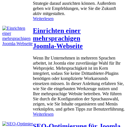
m
Strategie darauf ausrichten können. Außerdem
2
l
geben wir Empfehlungen, wie Sie die Zukunft
6
a
aktiv mitgestalten.
:
:
Weiterlesen
E
6
Z
r
?
w
k
Einrichten einer
e
e
mehrsprachigen
i
n
J
t
Joomla‑Webseite
a
n
h
i
Wenn Ihr Unternehmen in mehreren Sprachen
r
s
arbeitet, ist Joomla eine zuverlässige Wahl für Ihr
z
s
Webprojekt. Mehrsprachigkeit ist im Kern
e
e
integriert, sodass Sie keine Drittanbieter‑Plugins
h
a
benötigen oder komplizierte Workarounds
n
u
einsetzen müssen. In dieser Anleitung erfahren Sie,
t
s
wie Sie die eingebauten Werkzeuge nutzen und
e
r
Ihre mehrsprachige Website betreiben. Wir führen
J
e
Sie durch die Konfiguration der Sprachauswahl,
o
a
zeigen, wie Sie Inhalte organisieren und Menüs
o
l
verknüpfen, und geben Tipps zur Benutzerführung.
m
e
:
Weiterlesen
l
n
E
a
J
i
SEO‑Optimierung für Joomla
:
o