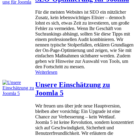
n
2
o
r
0
m
Für die meisten Websites ist SEO ein nützlicher
i
0
l
Zusatz, kein lebenswichtiges Elixier – dennoch
c
5
a
lohnt es sich, etwas Zeit zu investieren, um große
h
b
-
Fehler zu vermeiden. Wenn Ihr Geschäft von
t
i
K
Suchrankings abhängt, sollten Sie diese Tipps mit
e
s
o
einem professionellen Audit kombinieren. Wir
n
2
m
nennen typische Stolperfallen, erklären Grundlagen
e
0
p
der On-Page-Optimierung und zeigen, wie Sie mit
i
2
r
einfachen Maßnahmen sichtbarer werden. Zudem
n
5
o
geben wir Hinweise zur Auswahl von Tools, um
e
m
den Fortschritt zu messen.
r
i
:
Weiterlesen
m
t
S
e
t
E
Unsere Einschätzung zu
h
i
O
r
e
Joomla 5
‑
s
r
O
p
u
p
Wir freuen uns über jede neue Hauptversion,
r
n
t
bleiben aber vorsichtig: Ein Upgrade ist eine
a
g
i
Chance zur Verbesserung – kein Wettlauf.
c
e
m
Joomla 5 ist keine Revolution, sondern konzentriert
h
n
i
sich auf Geschwindigkeit, Sicherheit und
i
e
Benutzerfreundlichkeit. Wir erläutern die
g