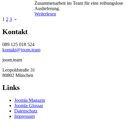
t
Zusammenarbeit im Team für eine reibungslose
n
P
Auslieferung.
R
r
:
Weiterlesen
e
a
A
1
2
3
»
s
c
u
s
t
f
Kontakt
o
i
b
u
c
a
r
e
089 125 018 524
u
c
s
kontakt@joom.team
e
e
i
n
joom.team
n
a
e
u
Leopoldstraße 31
s
f
80802 München
J
m
o
e
Links
o
h
m
r
l
Joomla Magazin
e
a
Joomla Glossar
r
-
Datenschutz
e
E
Impressum
n
n
J
t
o
w
o