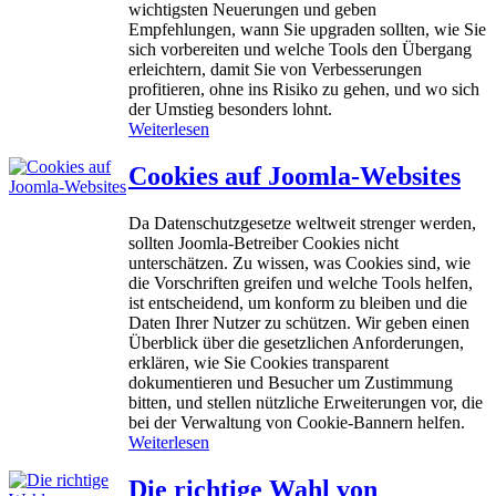
r
wichtigsten Neuerungen und geben
e
u
Empfehlungen, wann Sie upgraden sollten, wie Sie
n
n
sich vorbereiten und welche Tools den Übergang
J
g
erleichtern, damit Sie von Verbesserungen
o
f
profitieren, ohne ins Risiko zu gehen, und wo sich
o
ü
der Umstieg besonders lohnt.
m
r
:
Weiterlesen
l
J
U
a
o
n
‑
Cookies auf Joomla-Websites
o
s
W
m
e
e
Da Datenschutzgesetze weltweit strenger werden,
l
r
b
sollten Joomla‑Betreiber Cookies nicht
a
e
s
unterschätzen. Zu wissen, was Cookies sind, wie
E
e
die Vorschriften greifen und welche Tools helfen,
i
i
ist entscheidend, um konform zu bleiben und die
n
t
Daten Ihrer Nutzer zu schützen. Wir geben einen
s
e
Überblick über die gesetzlichen Anforderungen,
c
erklären, wie Sie Cookies transparent
h
dokumentieren und Besucher um Zustimmung
ä
bitten, und stellen nützliche Erweiterungen vor, die
t
bei der Verwaltung von Cookie-Bannern helfen.
z
:
Weiterlesen
u
C
n
o
Die richtige Wahl von
g