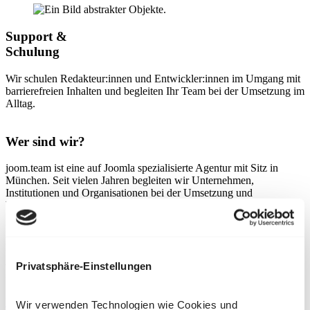
Support &
Schulung
Wir schulen Redakteur:innen und Entwickler:innen im Umgang mit
barrierefreien Inhalten und begleiten Ihr Team bei der Umsetzung im
Alltag.
Wer sind wir?
joom.team ist eine auf Joomla spezialisierte Agentur mit Sitz in
München. Seit vielen Jahren begleiten wir Unternehmen,
Institutionen und Organisationen bei der Umsetzung und
Weiterentwicklung ihrer Joomla-Websites.
Unser Team vereint technisches Know-how mit einem Fokus auf
langfristige, nachhaltige Lösungen. Ob es um Upgrades,
Barrierefreiheit, Performance oder komplexe Integrationen geht –
Privatsphäre-Einstellungen
wir kennen die Möglichkeiten und Grenzen von Joomla im Detail
und setzen dieses Wissen gezielt für Ihre Projekte ein.
Mehr zu unserer Agentur
Wir verwenden Technologien wie Cookies und