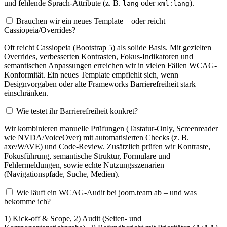
und fehlende Sprach-Attribute (z. B.
oder
).
lang
xml:lang
Brauchen wir ein neues Template – oder reicht
Cassiopeia/Overrides?
Oft reicht Cassiopeia (Bootstrap 5) als solide Basis. Mit gezielten
Overrides, verbesserten Kontrasten, Fokus-Indikatoren und
semantischen Anpassungen erreichen wir in vielen Fällen WCAG-
Konformität. Ein neues Template empfiehlt sich, wenn
Designvorgaben oder alte Frameworks Barrierefreiheit stark
einschränken.
Wie testet ihr Barrierefreiheit konkret?
Wir kombinieren manuelle Prüfungen (Tastatur-Only, Screenreader
wie NVDA/VoiceOver) mit automatisierten Checks (z. B.
axe/WAVE) und Code-Review. Zusätzlich prüfen wir Kontraste,
Fokusführung, semantische Struktur, Formulare und
Fehlermeldungen, sowie echte Nutzungsszenarien
(Navigationspfade, Suche, Medien).
Wie läuft ein WCAG-Audit bei joom.team ab – und was
bekomme ich?
1) Kick-off & Scope, 2) Audit (Seiten- und