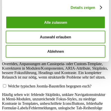
Was bedeutet Barrierefreiheit nach WCAG 2.2 / EN 301 549 für
Joomla?
Details zeigen
WCAG 2.2 und EN 301 549 definieren Anforderungen an
Wahrnehmbarkeit, Bedienbarkeit, Verständlichkeit und Robustheit.
Alle zulassen
Für Joomla heißt das u. a.: korrekte Semantik in Templates,
ausreichende Kontraste, vollständige Tastaturbedienbarkeit,
sichtbare Fokuszustände, sinnvolle Alternativtexte, korrekte ARIA-
Auswahl erlauben
Rollen und saubere Formular-Validierung.
Kann eine bestehende Joomla-Website barrierefrei nachgerüstet
werden?
Ablehnen
Ja. Vieles lässt sich ohne Redesign beheben: über Template-
Overrides, Anpassungen am Cassiopeia- oder Custom-Template,
Korrekturen in Modulen/Komponenten, ARIA-Attribute, Skiplinks,
bessere Fokusführung, Headings und Kontraste. Ein kompletter
Relaunch ist nur nötig, wenn strukturelle Probleme sehr tief sitzen.
Welche typischen Joomla-Baustellen begegnen euch?
Häufig sehen wir: fehlende Skiplinks, unklare Navigationsstruktur
in Menü-Modulen, unzureichende Fokus-Styles, zu niedrige
Kontraste in Templates, unbeschriftete Icons/Buttons, fehlerhafte
Formular-Labels/Fehlermeldungen, unlogische Tab-Reihenfolge