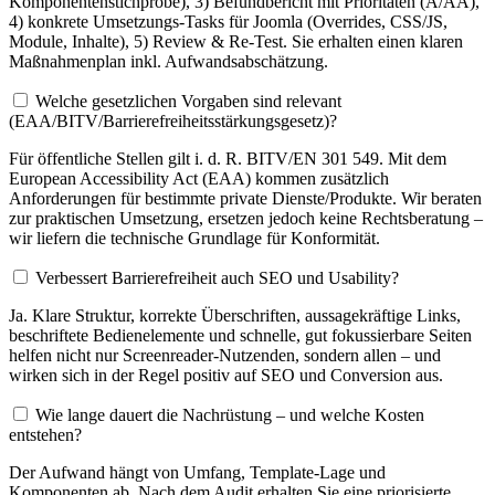
Komponentenstichprobe), 3) Befundbericht mit Prioritäten (A/AA),
4) konkrete Umsetzungs-Tasks für Joomla (Overrides, CSS/JS,
Module, Inhalte), 5) Review & Re-Test. Sie erhalten einen klaren
Maßnahmenplan inkl. Aufwandsabschätzung.
Welche gesetzlichen Vorgaben sind relevant
(EAA/BITV/Barrierefreiheitsstärkungsgesetz)?
Für öffentliche Stellen gilt i. d. R. BITV/EN 301 549. Mit dem
European Accessibility Act (EAA) kommen zusätzlich
Anforderungen für bestimmte private Dienste/Produkte. Wir beraten
zur praktischen Umsetzung, ersetzen jedoch keine Rechtsberatung –
wir liefern die technische Grundlage für Konformität.
Verbessert Barrierefreiheit auch SEO und Usability?
Ja. Klare Struktur, korrekte Überschriften, aussagekräftige Links,
beschriftete Bedienelemente und schnelle, gut fokussierbare Seiten
helfen nicht nur Screenreader-Nutzenden, sondern allen – und
wirken sich in der Regel positiv auf SEO und Conversion aus.
Wie lange dauert die Nachrüstung – und welche Kosten
entstehen?
Der Aufwand hängt von Umfang, Template-Lage und
Komponenten ab. Nach dem Audit erhalten Sie eine priorisierte