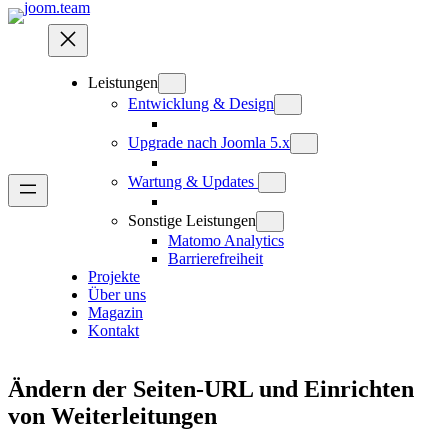
Zum
Inhalt
springen
Leistungen
Entwicklung & Design
Upgrade nach Joomla 5.x
Wartung & Updates
Sonstige Leistungen
Matomo Analytics
Barrierefreiheit
Projekte
Über uns
Magazin
Kontakt
Ändern der Seiten-URL und Einrichten
von Weiterleitungen