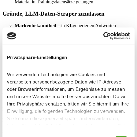
Material in Trainingsdatensätze gelangen.
Gründe, LLM‑Daten‑Scraper zuzulassen
Markenbekanntheit
– in KI‑generierten Antworten
aufzutauchen, kann Ihre Seite als Autorität etablieren, auch
ohne direkten Link.
Handhabbare Kosten für kleine Seiten
– wenn Ihre Inhalte
nicht exklusiv sind und Ihr Traffic moderat, überwiegen die
Reichweitenvorteile oft die Kosten.
Privatsphäre-Einstellungen
Sichtbarkeit in zukünftiger Suche
– Generative Engines
könnten zur primären Informationsquelle werden, daher lohnt
es sich, in deren Wissensbasis aufzutauchen.
Wir verwenden Technologien wie Cookies und
verarbeiten personenbezogene Daten wie IP-Adresse
oder Browserinformationen, um Ergebnisse zu messen
KI‑Suche & Assistenten: meist zulassen
und unsere Website-Inhalte besser auszurichten. Da wir
Bots, die Informationen auf Anfrage holen, wie der
Ihre Privatsphäre schätzen, bitten wir Sie hiermit um Ihre
Browsing‑Modus von ChatGPT oder PerplexityBot, rufen Seiten
Einwilligung, die folgenden Technologien zu verwenden.
nur ab, wenn ein Mensch eine Frage stellt. Sie zitieren Ihre Seite
Sie können diese jederzeit später ändern/widerrufen,
häufig und verschaffen Ihnen Sichtbarkeit bei minimaler
Serverbelastung. Für die meisten Joomla‑Websites ist das Zulassen
indem Sie auf die Schaltfläche in der linken unteren Ecke
sinnvoll.
der Seite klicken.
Einwilligungsauswahl