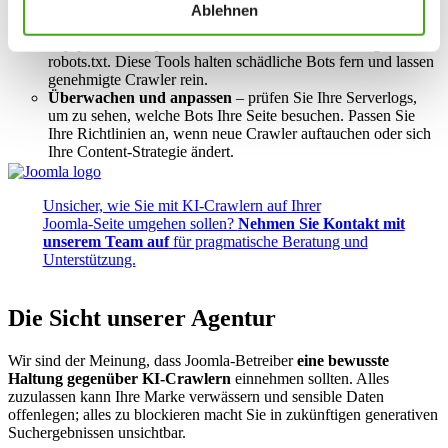
Infrastruktur‑Anbieter nutzen
– Dienste wie Cloudflare
Ablehnen
bieten inzwischen Ein‑Klick‑AI‑Bot‑Blocking, ein
Pay‑per‑Crawl‑System und verwaltete Durchsetzung von
robots.txt. Diese Tools halten schädliche Bots fern und lassen
genehmigte Crawler rein.
Überwachen und anpassen
– prüfen Sie Ihre Serverlogs,
um zu sehen, welche Bots Ihre Seite besuchen. Passen Sie
Ihre Richtlinien an, wenn neue Crawler auftauchen oder sich
Ihre Content‑Strategie ändert.
Unsicher, wie Sie mit KI‑Crawlern auf Ihrer
Joomla‑Seite umgehen sollen?
Nehmen Sie Kontakt mit
unserem Team auf
für pragmatische Beratung und
Unterstützung.
Die Sicht unserer Agentur
Wir sind der Meinung, dass Joomla‑Betreiber
eine bewusste
Haltung gegenüber KI‑Crawlern
einnehmen sollten. Alles
zuzulassen kann Ihre Marke verwässern und sensible Daten
offenlegen; alles zu blockieren macht Sie in zukünftigen generativen
Suchergebnissen unsichtbar.