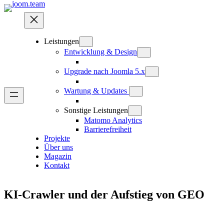
Zum
Inhalt
springen
Leistungen
Entwicklung & Design
Upgrade nach Joomla 5.x
Wartung & Updates
Sonstige Leistungen
Matomo Analytics
Barrierefreiheit
Projekte
Über uns
Magazin
Kontakt
KI-Crawler und der Aufstieg von GEO