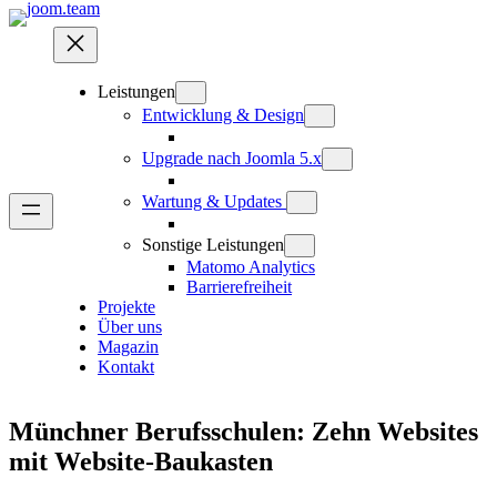
Zum
Inhalt
springen
Leistungen
Entwicklung & Design
Upgrade nach Joomla 5.x
Wartung & Updates
Sonstige Leistungen
Matomo Analytics
Barrierefreiheit
Projekte
Über uns
Magazin
Kontakt
Münchner Berufsschulen: Zehn Websites
mit Website-Baukasten