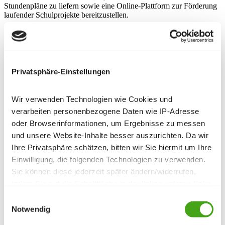
Stundenpläne zu liefern sowie eine Online-Plattform zur Förderung
laufender Schulprojekte bereitzustellen.
Da die bestehende Webseite ebenfalls mit Joomla entwickelt wurde,
wurden wir beauftragt, dies auch für die neue Seite zu verwenden.
Der Kunde war mit diesem CMS vertraut, zudem war Joomla zu
diesem Zeitpunkt die aktuelle Technologie-Empfehlung der Stadt
München.
Privatsphäre-Einstellungen
Die Anforderungen an die Webseite waren uns vertraut und klar
definiert: ein modernes Design, ein responsives Layout und ein
Wir verwenden Technologien wie Cookies und
intuitiv bedienbares Backend für das Lehrpersonal.
verarbeiten personenbezogene Daten wie IP-Adresse
oder Browserinformationen, um Ergebnisse zu messen
und unsere Website-Inhalte besser auszurichten. Da wir
Über den Kunden
Ihre Privatsphäre schätzen, bitten wir Sie hiermit um Ihre
Einwilligung, die folgenden Technologien zu verwenden.
Das Berufliche Schulzentrum Alice Bendix umfasst vier
Sie können diese jederzeit später ändern/widerrufen,
separate Berufsschulen für Sozialpflege, Ernährung,
Pflegemanagement und Diätetik und befindet sich im
indem Sie auf die Schaltfläche in der linken unteren Ecke
Zentrum Münchens.
der Seite klicken.
Einwilligungsauswahl
Notwendig
Unsere Lösung
Datenschutzerklärung
|
Impressum