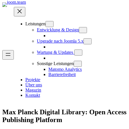
Zum
Inhalt
springen
Leistungen
Entwicklung & Design
Upgrade nach Joomla 5.x
Wartung & Updates
Sonstige Leistungen
Matomo Analytics
Barrierefreiheit
Projekte
Über uns
Magazin
Kontakt
Max Planck Digital Library: Open Access
Publishing Platform