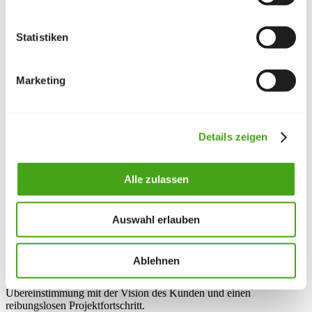
Unsere Lösung
Statistiken
Wir begannen mit grundlegenden Entwürfen des Kunden, die das
rote Farbschema betonten.
Marketing
Unsere Entwickler verfeinerten diese zu umfassenden Design-
Entwürfen, wobei sie Layout und Funktionalität intuitiv
verbesserten. Um eine effiziente Navigation sicherzustellen,
gliederten wir thematische Inhalte auf jeder Seite mittels
Seitenleisten und Akkordeonelementen.
Details zeigen
Dank der starken Kommunikation zwischen dem Projektleiter auf
Kundenseite und unserem Projektmanager, Nick, konnten wir in
Alle zulassen
kleinen Schritten auf eine Website hinarbeiten, mit der der Kunde
letztendlich sehr zufrieden war.
Auswahl erlauben
Lessons learned
Das Projekt unterstrich die Bedeutung, klare Design-Erwartungen
Ablehnen
zu etablieren und vollständige Mockups vor dem Start der
Entwicklungsarbeit zu finalisieren. Dieser Ansatz gewährleistet die
Übereinstimmung mit der Vision des Kunden und einen
reibungslosen Projektfortschritt.