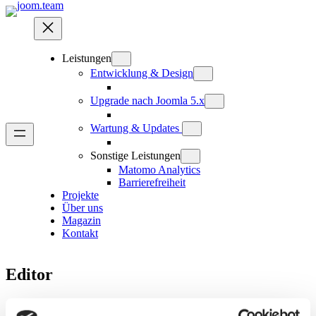
Zum
Inhalt
springen
Leistungen
Entwicklung & Design
Upgrade nach Joomla 5.x
Wartung & Updates
Sonstige Leistungen
Matomo Analytics
Barrierefreiheit
Projekte
Über uns
Magazin
Kontakt
Editor