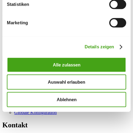
Inhalten im
Papierkorb
.
Statistiken
Einrichtung und Verwaltung
Marketing
Backend
:
Unter
System → Aufgabenplanung
legen Sie neue
Tasks an und aktivieren oder deaktivieren bestehende.
Cron-Aufruf:
Für wiederkehrende Aufgaben ohne
Seitenaufrufe können Sie einen CLI-Cronjob einrichten.
Details zeigen
Drittanbieter:
Erweiterungen
können eigene Tasks
registrieren.
Alle zulassen
Sie möchten Routineaufgaben automatisieren? Wir helfen
bei der Einrichtung des Joomla-Schedulers.
Auswahl erlauben
Siehe auch
Ablehnen
Cache
Papierkorb
Globale Konfiguration
Kontakt