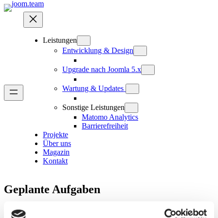
Zum
Inhalt
springen
Leistungen
Entwicklung & Design
Upgrade nach Joomla 5.x
Wartung & Updates
Sonstige Leistungen
Matomo Analytics
Barrierefreiheit
Projekte
Über uns
Magazin
Kontakt
Geplante Aufgaben