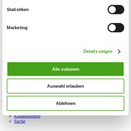
automatische Verlinkungen ein.
System:
Plugins wie SEF-URL-Generatoren oder der Page
Statistiken
Cache
.
Verwaltung und Reihenfolge
Marketing
Plugin-Manager:
Unter
Erweiterungen → Plugins
aktivieren
oder deaktivieren Sie Plugins und ändern deren Reihenfolge.
Konfiguration:
Viele Plugins verfügen über eigene
Details zeigen
Optionen, die Sie konfigurieren können.
Abhängigkeiten:
Manchmal sind Plugins erforderlich, damit
Komponenten
oder
Module
korrekt funktionieren.
Alle zulassen
Unsicher, welche Plugins Sie benötigen? Wir beraten bei
Auswahl und Einrichtung von Joomla-Plugins.
Auswahl erlauben
Siehe auch
Ablehnen
Module
Komponenten
Suche