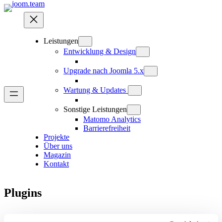
Zum
Inhalt
springen
Leistungen
Entwicklung & Design
Upgrade nach Joomla 5.x
Wartung & Updates
Sonstige Leistungen
Matomo Analytics
Barrierefreiheit
Projekte
Über uns
Magazin
Kontakt
Plugins