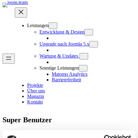
Zum
Inhalt
springen
Leistungen
Entwicklung & Design
Upgrade nach Joomla 5.x
Wartung & Updates
Sonstige Leistungen
Matomo Analytics
Barrierefreiheit
Projekte
Über uns
Magazin
Kontakt
Super Benutzer